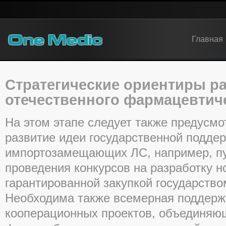
Главная
Стратегические ориентиры р
отечественного фармацевтич
На этом этапе следует также предусм
развитие идеи государственной подде
импортозамещающих ЛС, например, пу
проведения конкурсов на разработку 
гарантированной закупкой государство
Необходима также всемерная поддер
кооперационных проектов, объединяю