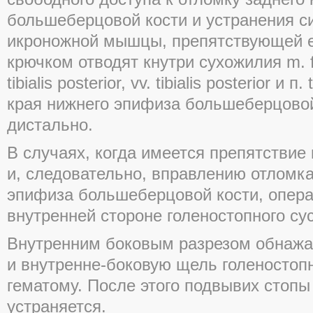
большеберцовой кости и устранения с
икроножной мышцы, препятствующей е
крючком отводят кнутри сухожилия m. fle
tibialis posterior, vv. tibialis posterior и п
края нижнего эпифиза большеберцовой
дистально.
В случаях, когда имеется препятствие
и, следовательно, вправлению отломка
эпифиза большеберцовой кости, опер
внутренней стороне голеностопного су
Внутренним боковым разрезом обнаж
и внутренне-боковую щель голеностопн
гематому. После этого подвывих стопы
устраняется.