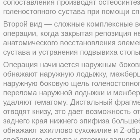
сопоставления производят остеосинте
голеностопного сустава при помощи сп
Второй вид — сложные комплексные в
операции, когда закрытая репозиция не
анатомического восстановления элеме
сустава и устранения подвывиха стопы
Операция начинается наружным боков
обнажают наружную лодыжку, межберц
наружную боковую щель голеностопног
перелома наружной лодыжки и межбер
удаляют гематому. Дистальный фрагм
отводят книзу, это дает возможность о
заднего края нижнего эпифиза больше
обнажают ахиллово сухожилие и Z-обр
свободного доступа к отломку заднего