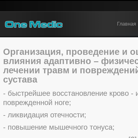
Главная
Организация, проведение и о
влияния адаптивно – физичес
лечении травм и повреждени
сустава
- быстрейшее восстановление крово -
поврежденной ноге;
- ликвидация отечности;
- повышение мышечного тонуса;