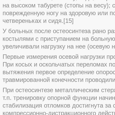
на высоком табурете (стопы на весу); 
поврежденную ногу на здоровую или по
четвереньках и сидя.[15]
У больных после остеосинтеза рано р
костылями с приступанием на больную
увеличивали нагрузку на нее (осевую на
Первые измерения осевой нагрузки про
При косых и оскольчатых переломах по
вытяжения первое определение опоро
травмированной конечности проводили 
При остеосинтезе металлическим стер
т.п. тренировку опорной функции начин
стабилизация отломков достигнута за 
компрессионно-дистракционного действ